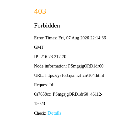
清影影院
🎋 清影电影
📺 水墨剧集
🎵 竹风综艺
🍃 轻漫
🍃
🍃 清影影院 · 在线影视 🍃 / 首页 / 满庭芳
‹
›