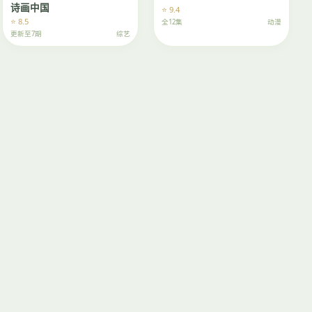
诗画中国
⭐ 9.4
⭐ 8.5
全12集
动漫
更新至7期
综艺