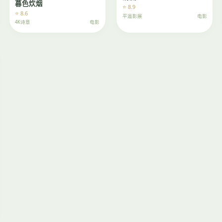
暮色炊烟
⭐ 8.9
⭐ 8.6
平遥影展
电影
4K诗意
电影