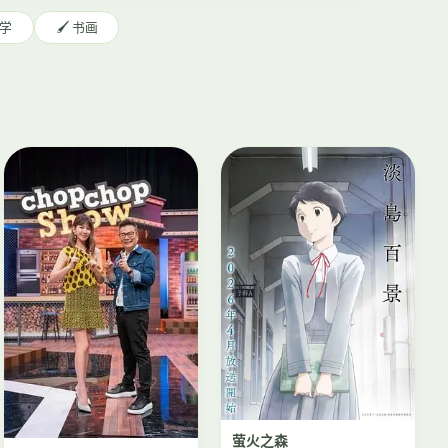
文学
🖌️ 书画
萤火之森