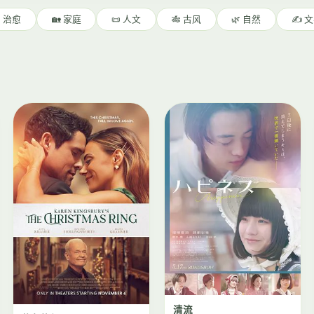
 治愈
🏡 家庭
📜 人文
🎋 古风
🌿 自然
✍️ 
清流