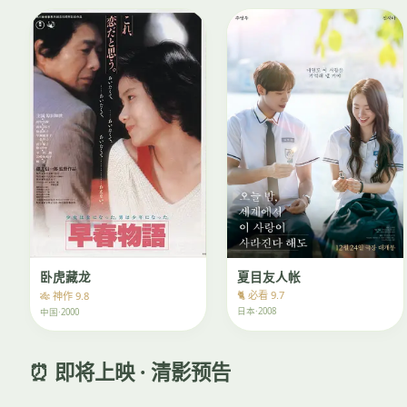
夏目友人帐
卧虎藏龙
🐈 必看 9.7
🎋 神作 9.8
日本·2008
中国·2000
⏰ 即将上映 · 清影预告