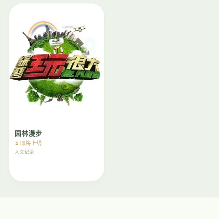
园林漫步
⏳ 即将上线
人文记录