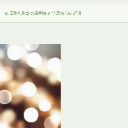
🎋 清影电影
📺 水墨剧集
🎵 竹风综艺
🍃 轻漫