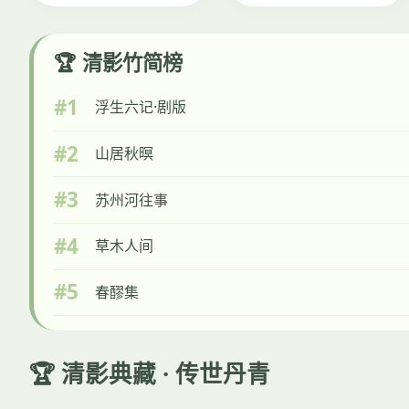
🏆 清影竹简榜
#1
浮生六记·剧版
#2
山居秋暝
#3
苏州河往事
#4
草木人间
#5
春醪集
🏆 清影典藏 · 传世丹青