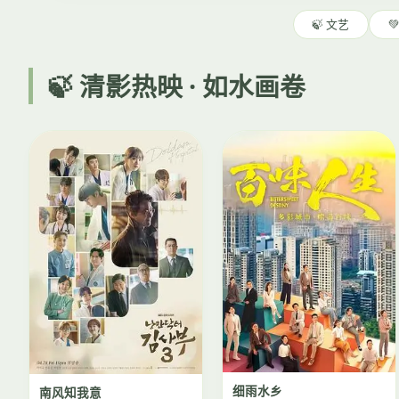
🍃 文艺

🍃 清影热映 · 如水画卷
细雨水乡
南风知我意