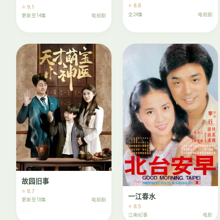
⭐ 8.8
⭐ 9.1
全24集
电视剧
更新至14集
电视剧
故园旧事
⭐ 8.7
一江春水
更新至18集
电视剧
⭐ 8.5
江南纪事
电影