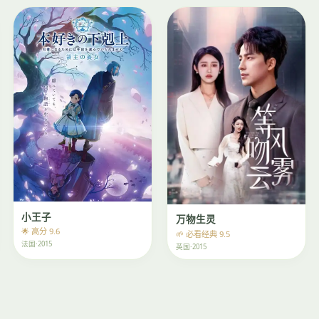
小王子
万物生灵
🌟 高分 9.6
🌱 必看经典 9.5
法国·2015
英国·2015